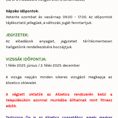
Képzési Időpontok:
Hetente szombat és vasárnap 09.00 – 17.00. Az időpontok
tájékoztató jellegűek, a változás jogát fenntartjuk.
JEGYZETEK:
Az előadások anyagait, jegyzeteit térítésmentesen
hallgatóink rendelkezésére bocsájtjuk.
VIZSGÁK IDŐPONTJA:
1. félév 2025. június / 2. félév 2025. december
A vizsga napján minden sikeres vizsgázó megkapja az
Alizetics oklevelet.
A végzett oktatók az Alizetics rendszerén belül a
településükön azonnal munkába állhatnak mint fitnesz
edzők.
Tartozzon Ön is az Alizetics csapatához, amely magyar