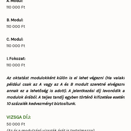
A. Modul:
110 000 Ft
B. Modul:
110 000 Ft
C. Modul:
110 000 Ft
I. Fokozat:
110 000 Ft
Az oktatást modulokként külön is el lehet végezni (Ha valaki
például csak az A vagy az A és B modult szeretné elvégezni
annak ez a lehetőség is adott). A jelentkezési díj levonódik a
modulok árából. A teljes tandíj egyben történő kifizetése esetén
10 százalék kedvezményt biztosítunk.
VIZSGA DÍJ:
50 000 Ft
(Az ár a modulzáró vizsgák árát is tartalmazza)