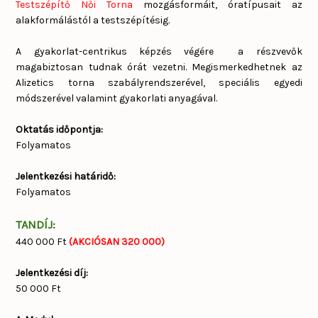
Testszépítő Női Torna
mozgásformáit, óratípusait az
alakformálástól a testszépítésig.
A gyakorlat-centrikus képzés végére a részvevők
magabiztosan tudnak órát vezetni. Megismerkedhetnek az
Alizetics torna szabályrendszerével, speciális egyedi
módszerével valamint gyakorlati anyagával.
Oktatás időpontja:
Folyamatos
Jelentkezési határidő:
Folyamatos
TANDÍJ:
440 000 Ft
(AKCIÓSAN 320 000)
Jelentkezési díj:
50 000 Ft