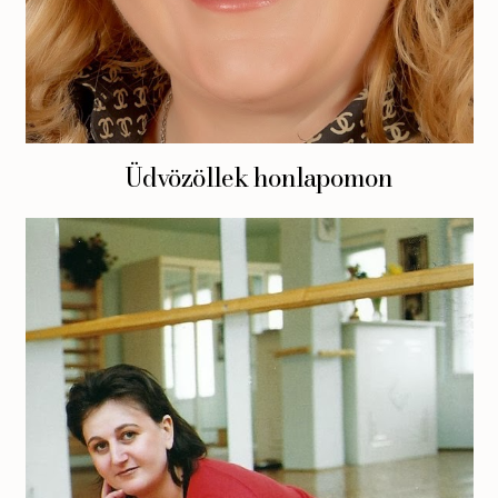
Üdvözöllek honlapomon